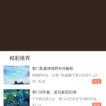
精彩推荐
蜀门私服神视野外挂解析
神视野外挂，在蜀门私服圈子里已经算不上什么
新鲜词了。从早期的按键精灵模拟鼠标拖拽地
蜀门私服
阅读
图，到如今直接注入客户端内存读取全图怪物坐
标，这东西的迭代速度和私服本身的更新频率几
蜀门sf开服：老玩家回归潮
乎同步。只要还有人架设私服，就有工作室和散
下午两点零六分，蜀门sf“忆长安”区准时开放。
人玩家想方设法搞到这种视野增强工具，哪怕官
注册人数在开服前三天就突破了八千，但真正让
蜀门sf
阅读