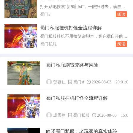
是蜀门私服服网，一个游走在法律灰色地带的产
打开贴吧搜索“新蜀门sf”，一眼扫过去，满屏
业。许多玩家在这里不仅没体验到游戏乐趣，反
的“开服”“版本”“老玩家回归”。这个吧不长不短的
蜀门sf
阅读
而掉了账号，丢了钱财。私服的架设并不复
存在了七年，帖子总数不过十二万，大多数帖子
杂，...
沉在底部长着青苔，但每天仍有新帖冒出来，像
蜀门私服挂机打怪全流程详解
是老房子里不断有人搬进来又搬走，地板踩得凹
蜀门私服挂机不用搞复杂脚本，客户端自带的自
凸不平，但灯火始终亮着。吧里最常见的一种帖
动战斗系统已经能把日常刷怪覆盖到位。你只要
蜀门私服
阅读
子，是“新人求助”。发帖的人多半从官网...
把战斗方案调对，再把补给和保护条件设好，挂
一整晚不翻车的概率能有八成以上。这里直接按
游戏里的操作顺序说清楚。进入游戏后先按T键
蜀门私服刷钱套路与风险
打开挂机设置面板。技能顺序決定清怪效率，别
把大招放在最前头，起手用短冷却的单体或者小
群攻，...
贺容仁
蜀门sf
2026-08-03 20:01:01
蜀门私服挂机打怪全流程详解
成雪翔
蜀门私服
2026-08-03 15:01:
哈喽蜀门私服：老玩家的真实体验