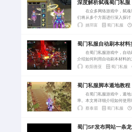
深度解析弑魂蜀门私服
灰色产业链编织的网。蜀门
在众多网络游戏中，弑魂蜀
在2010年前后达到人气顶峰
们将从多个方面进行深入探讨
服务...
原作蜀门游戏开发的网络游戏
姚羽富
蜀门私服
引了大量玩家。在弑魂蜀门...
蜀门私服自动刷本材料
在蜀门私服游戏中，自动刷
介绍如何利用自动刷本材料的
全：确保使用账号的安全，避
欧阳善亚
蜀门私服
选择稳定的私服环...
蜀门私服脚本遁地教程
在蜀门私服游戏中，遁地术
率。本文将详细介绍如何使用
安装蜀门私服客户端，并登录
蔡泰眉
蜀门私服
行脚本的要求，...
蜀门SF发布网站一条龙