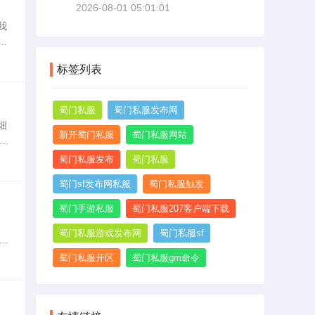
2026-08-01 05:01:01
掉
我
系
于
吸
标签列表
蜀门私服
蜀门私服发布网
细
新开蜀门私服
蜀门私服网站
安
：
蜀门私服发布
蜀门私服
蜀门sf发布网私服
蜀门私服触发
蜀门手游私服
蜀门私服207客户端下载
蜀门私服游戏发布网
蜀门私服sf
已
足运
蜀门私服开区
蜀门私服gm命令