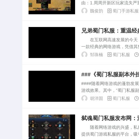
由：1.周周开新区玩家流失严
刷副本没有别的活动.建议玩
魏俊韵
蜀门手游私服
界。。有什么...
兄弟蜀门私服：重温经
在互联网高速发展的今天，
一款经典的网络游戏，凭借其
详细探讨兄弟蜀门私服的特点
邹珠楠
蜀门私服
顾名思义，是指由玩家自行...
###《蜀门私服副本
####随着网络游戏的蓬勃
游戏效果。其中，“蜀门私服
内涵、影响以及玩家应遵守的
胡洋固
蜀门私服
发的一种辅助工具，...
弑魂蜀门私服发布网：
随着网络游戏的兴盛，私服
提供蜀门游戏私服的平台，吸