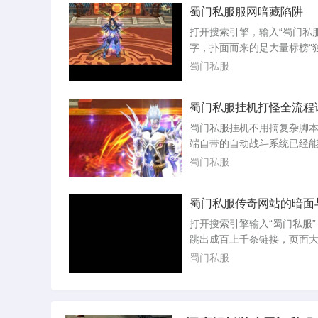
蜀门私服服网暗藏陷阱
这个服，是因为朋友去年十
了，他当时截图给我看，晚
打开搜索引擎，输入“蜀门私
都城摆摊的玩家把路堵得严
字，扑面而来的是大量标榜“
飞剑坐骑的光效几乎盖住了
本”“无限元宝”“上线满级”的
蜀门私服
种热闹场面在...
些网站连名字都五花八门，
直接盗用官方标识，让人难
蜀门私服挂机打怪全流程
它们便是蜀门私服服网，一
法律灰色地带的产业。许多
蜀门私服挂机不用搞复杂脚
里不仅没体验到游戏乐趣，
端自带的自动战斗系统已经
账号，丢了钱财。私服的架
刷怪覆盖到位。你只要把战
蜀门私服
杂，...
对，再把补给和保护条件设
整晚不翻车的概率能有八成
蜀门私服传奇网站的暗面
里直接按游戏里的操作顺序
进入游戏后先按T键打开挂机
打开搜索引擎输入“蜀门私服
板。技能顺序決定清怪效率
跳出成百上千条链接，页面
招放在最前头，起手用短冷
滥造，却无一例外地用鲜艳
蜀门私服
或者小群攻，...
着“无限元宝”“十倍经验”“上
装”。这些所谓蜀门私服传奇
每天仍在吸引大量玩家点击
后却是一条由盗号木马、充