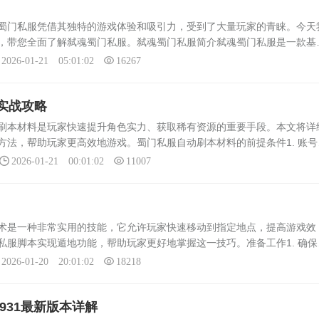
这款端游
云服务器，把客户端改了又改，删
门私服凭借其独特的游戏体验和吸引力，受到了大量玩家的青睐。今天
，官方
了官方版本里最氪金的“天降神兵”
，带您全面了解弑魂蜀门私服。弑魂蜀门私服简介弑魂蜀门私服是一款基
统，...
私服版本。它以其独特的游戏设定、丰富的游戏内容和高度自由的玩法，
2026-01-21 05:01:02
16267
实战攻略
本材料是玩家快速提升角色实力、获取稀有资源的重要手段。本文将详
方法，帮助玩家更高效地游戏。蜀门私服自动刷本材料的前提条件1. 账号
免使用来路不明的账号或非法途径获得的账号进行刷本。 2. 游戏环境
2026-01-21 00:01:02
11007
是一种非常实用的技能，它允许玩家快速移动到指定地点，提高游戏效
私服脚本实现遁地功能，帮助玩家更好地掌握这一技巧。准备工作1. 确保
账号。 2. 下载并解压所需的遁地脚本文件。 3. 确保电脑配置满
2026-01-20 20:01:02
18218
931最新版本详解