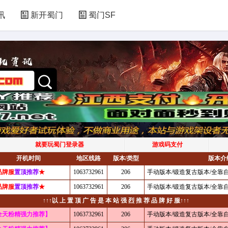
讯
新开蜀门
蜀门SF