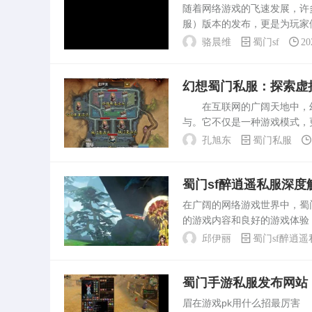
随着网络游戏的飞速发展，许
服）版本的发布，更是为玩家
最新版本的特点及功能。SF
骆晨维
蜀门sf
20
了大量玩家。与官...
幻想蜀门私服：探索虚
在互联网的广阔天地中，幻
与。它不仅是一种游戏模式，
讨幻想蜀门私服的特点、魅力
孔旭东
蜀门私服
玩家自定义游戏角色、场...
蜀门sf醉逍遥私服深度
在广阔的网络游戏世界中，蜀
的游戏内容和良好的游戏体验
景、玩法特点、私服优势等方
邱伊丽
蜀门sf醉逍遥
的网络游戏。游戏中...
蜀门手游私服发布网站
眉在游戏pk用什么招最厉害