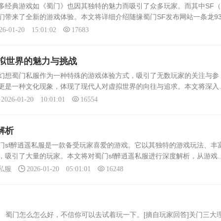
多经典游戏如《蜀门》也因其独特的魅力而吸引了众多玩家。而其中SF
们带来了全新的游戏体验。本文将详细介绍随缘蜀门SF发布网站一条龙93
的魅力与特色私服版本的游戏以其自由度高、可玩性强、玩法多样等优点
26-01-20 15:01:02
17683
拟世界的魅力与挑战
想蜀门私服作为一种特殊的游戏体验方式，吸引了无数玩家的关注与参
更是一种文化现象，体现了现代人对虚拟世界的向往与追求。本文将深入
以及所面临的挑战。幻想蜀门私服的特点1. 自定义性强：幻想蜀门私服允
2026-01-20 10:01:01
16554
解析
门sf醉逍遥私服是一款备受玩家喜爱的游戏。它以其独特的游戏玩法、丰
，吸引了大量的玩家。本文将对蜀门sf醉逍遥私服进行深度解析，从游戏
面进行详细介绍。游戏背景蜀门sf醉逍遥私服是一款以中国古代神话为背
私服
2026-01-20 05:01:01
16248
 蜀门怎么怎么好，不信你可以去试着玩一下。[摘自玩家回答]关门三大