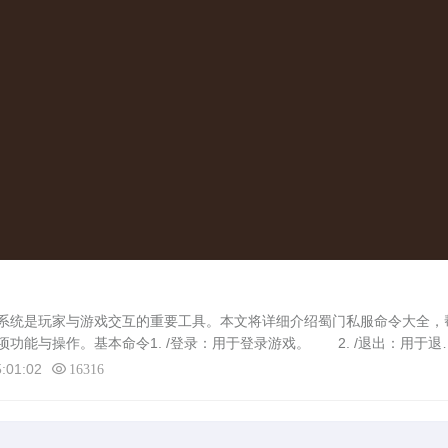
统是玩家与游戏交互的重要工具。本文将详细介绍蜀门私服命令大全，
功能与操作。基本命令1. /登录：用于登录游戏。 2. /退出：用于退
前可用的命令列表及简单说明。 4. /屏蔽：用于屏蔽或取消屏蔽其他玩
:01:02
16316