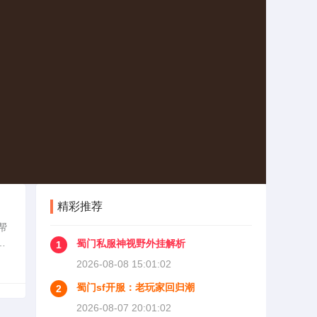
精彩推荐
帮
出
蜀门私服神视野外挂解析
1
家
2026-08-08 15:01:02
蜀门sf开服：老玩家回归潮
2
2026-08-07 20:01:02