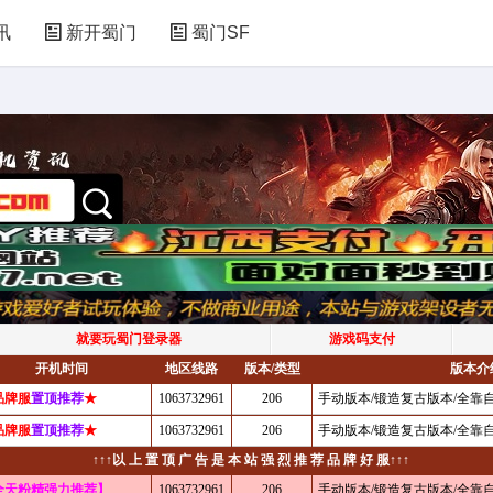
讯
新开蜀门
蜀门SF