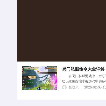
蜀门私服命令大全详解
在蜀门私服游戏中，命令系
助玩家更好地掌握游戏中的各项
游戏。 3. /帮助：显示当
昌凝风
2026-02-05 15
的聊...