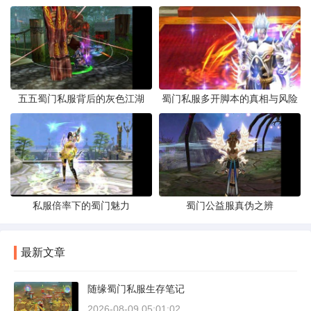
五五蜀门私服背后的灰色江湖
蜀门私服多开脚本的真相与风险
私服倍率下的蜀门魅力
蜀门公益服真伪之辨
最新文章
随缘蜀门私服生存笔记
2026-08-09 05:01:02