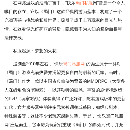
在网路游戏的浩瀚宇宙中，"快乐
蜀门私服
网"曾是一个令人
瞩目的存在。它以《蜀门》这款经典网游为蓝本，构建了一个
充满诱惑与挑战的私服世界，吸引了成千上万玩家的目光与热
情。在这看似光鲜亮丽的背后，隐藏着不为人知的复杂面相与
法律灰线。
私服起源：梦想的火花
追溯至2010年左右，"快乐
蜀门私服网
"的诞生源于一群对
《蜀门》游戏充满热爱并渴望更多自由与创新的玩家。当时，
《蜀门》作为一款以中国古典仙侠为背景的MMORPG（大型多
人在线角色扮演游戏），以其独特的画风、丰富的剧情和激烈
的PvP（玩家对战）体验赢得了广泛好评。随着游戏版本的更新
迭代，官方服务器中的许多元素被调整或移除，如经典副本、
特殊装备等，这让不少老玩家感到失望。于是，"快乐蜀门私服
网"应运而生，它承诺为玩家们重现《蜀门》的辉煌时代，并允