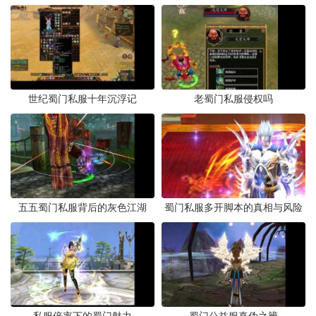
世纪蜀门私服十年沉浮记
老蜀门私服侵权吗
五五蜀门私服背后的灰色江湖
蜀门私服多开脚本的真相与风险