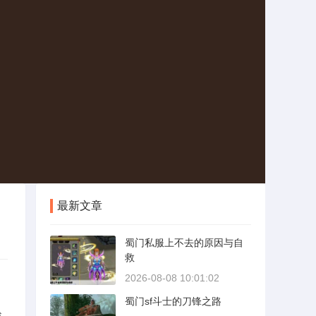
最新文章
蜀门私服上不去的原因与自
救
2026-08-08 10:01:02
蜀门sf斗士的刀锋之路
战