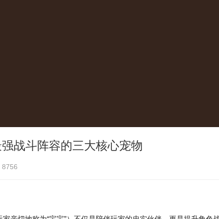
最强战斗阵容的三大核心宠物
8756
家亲切地称为“宝宝”）不仅是陪伴玩家的忠实伙伴，更是提升角色