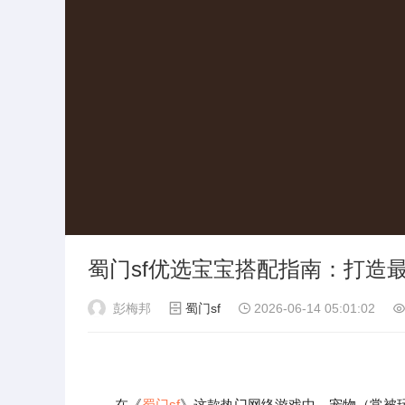
蜀门sf优选宝宝搭配指南：打造
彭梅邦
蜀门sf
2026-06-14 05:01:02
在《
蜀门sf
》这款热门网络游戏中，宠物（常被玩