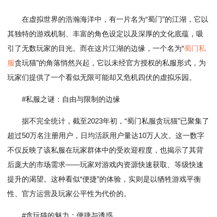
在虚拟世界的浩瀚海洋中，有一片名为“蜀门”的江湖，它以
其独特的游戏机制、丰富的角色设定以及深厚的文化底蕴，吸
引了无数玩家的目光。而在这片江湖的边缘，一个名为“
蜀门私
服
贪玩猫”的角落悄然兴起，它以未经官方授权的私服形式，为
玩家们提供了一个看似无限可能却又危机四伏的虚拟乐园。
#私服之谜：自由与限制的边缘
据不完全统计，截至2023年初，“蜀门私服贪玩猫”已聚集了
超过50万名注册用户，日均活跃用户量达10万人次。这一数字
不仅反映了该私服在玩家群体中的受欢迎程度，也揭示了其背
后庞大的市场需求——玩家对游戏内资源快速获取、等级快速
提升的渴望。这种看似“便捷”的体验，实则是以牺牲游戏平衡
性、官方运营及玩家公平性为代价的。
#贪玩猫的魅力：便捷与诱惑