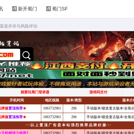
讯
新开蜀门
蜀门SF
多渠道并存与风险评估