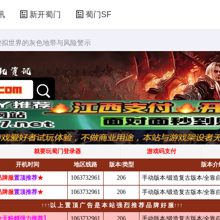
讯
新开蜀门
蜀门SF
虚拟世界的灰色地带与风险警示