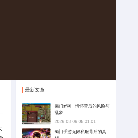
最新文章
蜀门sf网，情怀背后的风险与
乱象
2026-08-06 05:01:01
大
蜀门手游无限私服背后的真
合