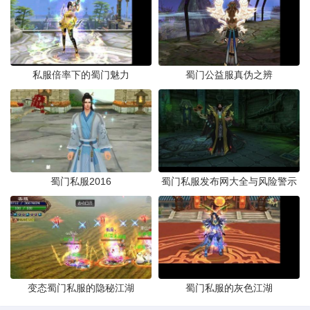
私服倍率下的蜀门魅力
蜀门公益服真伪之辨
蜀门私服2016
蜀门私服发布网大全与风险警示
变态蜀门私服的隐秘江湖
蜀门私服的灰色江湖