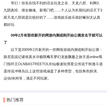
哥们！你实在找不到的话去玩龙之谷、天龙八部、剑网3、
九阴真经、倩女幽魂、新蜀门吧……个人认为长期玩的话天下3
跟天龙八部就是比较好的了……游戏娱乐娱乐就好嘛别太认真
都好玩
09年2月有那些新开的网游内测或刚开始公测发名字就可以
了
以下是2009年2月新开的一些网络游戏内测或刚开始公测：
路尼亚战记诸侯真水浒极限飚车梦幻龙族飘邈之旅天道online蜀
门指环王OLNBASTREETOL剑仙极速轮滑星尘传说千秋激斗逍
遥传说冲锋岛以上这些游戏涵盖了多种类型，包括角色扮演、
运动/休闲等，满足不同玩家。
热门推荐