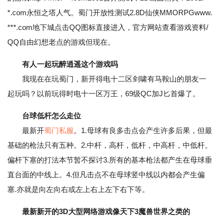
*.com永恒之塔人气。蜀门开放性测试2.8D仙侠MMORPGwww.
***.com地下城点击QQ图标直接进入，官方网站查看游戏资料/
QQ自由幻想老点的游戏但现在。
有人一起玩醉逍遥这个游戏吗
我现在在玩蜀门，新开得电十二区剑啸有马鞍山的朋友一
起玩吗？以前玩得时电十一区万王，69级QC加J匕首爆了。
台球低杆怎么走位
最新开
蜀门私服
。1.母球有良多击点会产生许多后果，但最
基础的枪法只有五种。2.中杆，高杆，低杆，中高杆，中低杆。
偏杆下塞的打法本节暂不探讨3.所有的基本枪法都产生在母球垂
直台面的中线上。4.但凡击点不在母球竖中线以内都会产生偏
塞.亦就是向左向右或左上右上左下右下等。
最新新开的3D大型网络游戏像天下3魔兽世界之类的