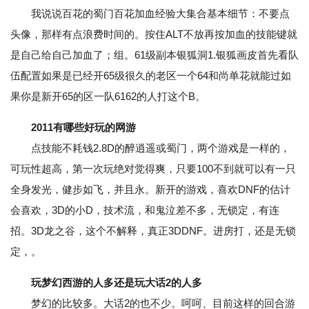
我说说百花的蜀门百花加血经验大集合基本细节：不要点
头像，那样有点浪费时间的。按住ALT不放再按加血的技能键就
是自己给自己加血了；组。61级副本银狐洞1.银狐画皮首先看队
伍配置如果是已经开65级很久的老区一个64和尚单花就能过如
果你是新开65的区一队6162的人打这个B。
2011有哪些好玩的网游
点技能不耗钱2.8D的醉逍遥或蜀门，两个游戏是一样的，
可玩性超高，第一次玩绝对觉得爽，只要100不到就可以有一只
全身发光，健步如飞，并且永。新开的游戏，喜欢DNF的估计
会喜欢，3D的小D，技术流，和鬼泣差不多，无锁定，有连
招。3D龙之谷，这个不解释，真正3DDNF。进房打，还是无锁
定，。
玩梦幻西游的人多还是玩大话2的人多
梦幻的比较多。大话2的也不少。呵呵、目前这样的回合游