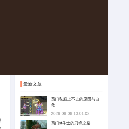
最新文章
蜀门私服上不去的原因与自
救
2026-08-08 10:01:02
引
蜀门sf斗士的刀锋之路
将