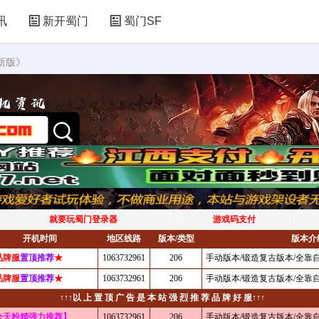
讯
新开蜀门
蜀门SF
新版》