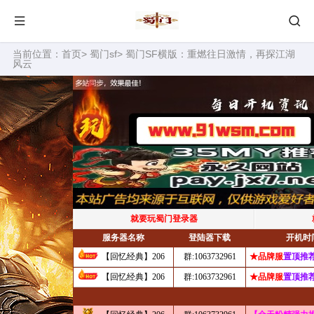
当前位置：
首页
>
蜀门sf
> 蜀门SF横版：重燃往日激情，再探江湖
风云