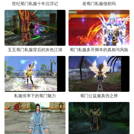
世纪蜀门私服十年沉浮记
老蜀门私服侵权吗
五五蜀门私服背后的灰色江湖
蜀门私服多开脚本的真相与风险
私服倍率下的蜀门魅力
蜀门公益服真伪之辨