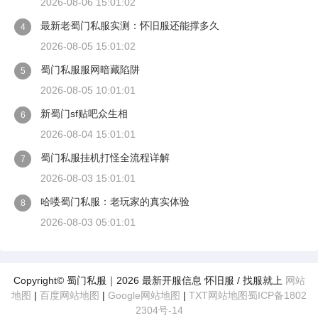
2026-08-06 15:01:02
最新老蜀门私服实测：怀旧服还能撑多久
4
2026-08-05 15:01:02
蜀门私服服网暗藏陷阱
5
2026-08-05 10:01:01
新蜀门sf贴吧众生相
6
2026-08-04 15:01:01
蜀门私服挂机打怪全流程详解
7
2026-08-03 15:01:01
哈喽蜀门私服：老玩家的真实体验
8
2026-08-03 05:01:01
Copyright© 蜀门私服｜2026 最新开服信息 怀旧服 / 找服就上
网站
地图
|
百度网站地图
|
Google网站地图
|
TXT网站地图
蜀ICP备1802
2304号-14