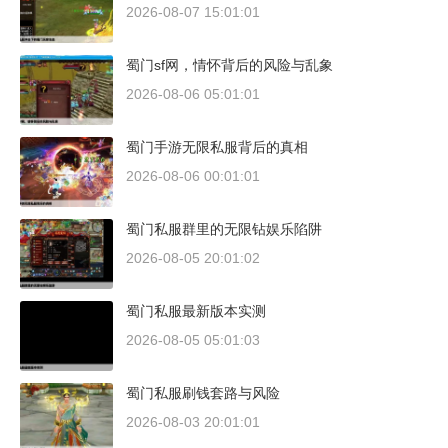
2026-08-07 15:01:01
蜀门sf网，情怀背后的风险与乱象
2026-08-06 05:01:01
蜀门手游无限私服背后的真相
2026-08-06 00:01:01
蜀门私服群里的无限钻娱乐陷阱
2026-08-05 20:01:02
蜀门私服最新版本实测
2026-08-05 05:01:03
蜀门私服刷钱套路与风险
2026-08-03 20:01:01