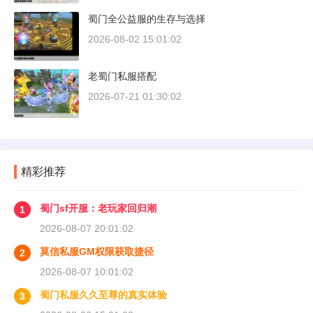
蜀门全公益服的生存与选择
2026-08-02 15:01:02
老蜀门私服搭配
2026-07-21 01:30:02
精彩推荐
蜀门sf开服：老玩家回归潮
1
2026-08-07 20:01:02
莫信私服GM权限获取捷径
2
2026-08-07 10:01:02
蜀门私服久久至尊的真实体验
3