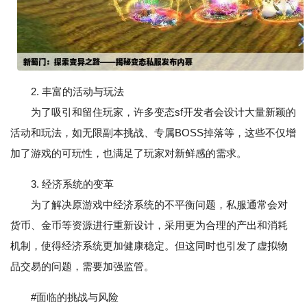
2. 丰富的活动与玩法
为了吸引和留住玩家，许多变态sf开发者会设计大量新颖的
活动和玩法，如无限副本挑战、专属BOSS掉落等，这些不仅增
加了游戏的可玩性，也满足了玩家对新鲜感的需求。
3. 经济系统的变革
为了解决原游戏中经济系统的不平衡问题，私服通常会对
货币、金币等资源进行重新设计，采用更为合理的产出和消耗
机制，使得经济系统更加健康稳定。但这同时也引发了虚拟物
品交易的问题，需要加强监管。
#面临的挑战与风险