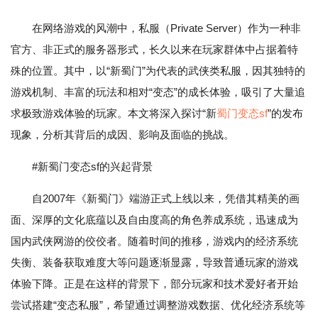
在网络游戏的风潮中，私服（Private Server）作为一种非
官方、非正式的服务器形式，长久以来在玩家群体中占据着特
殊的位置。其中，以“新蜀门”为代表的武侠类私服，因其独特的
游戏机制、丰富的玩法和相对“变态”的成长体验，吸引了大量追
求极致游戏体验的玩家。本文将深入探讨“新
蜀门变态sf
”的发布
现象，分析其背后的成因、影响及面临的挑战。
#新蜀门变态sf的兴起背景
自2007年《新蜀门》端游正式上线以来，凭借其精美的画
面、深厚的文化底蕴以及自由度高的角色养成系统，迅速成为
国内武侠网游的佼佼者。随着时间的推移，游戏内的经济系统
失衡、装备获取难度大等问题逐渐显露，导致普通玩家的游戏
体验下降。正是在这样的背景下，部分玩家和技术爱好者开始
尝试搭建“变态私服”，希望通过调整游戏数据、优化经济系统等