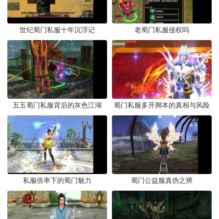
世纪蜀门私服十年沉浮记
老蜀门私服侵权吗
五五蜀门私服背后的灰色江湖
蜀门私服多开脚本的真相与风险
私服倍率下的蜀门魅力
蜀门公益服真伪之辨