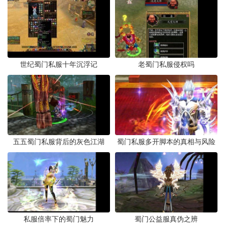
世纪蜀门私服十年沉浮记
老蜀门私服侵权吗
五五蜀门私服背后的灰色江湖
蜀门私服多开脚本的真相与风险
私服倍率下的蜀门魅力
蜀门公益服真伪之辨