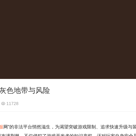
的灰色地带与风险
11728
服
网”的非法平台悄然滋生，为渴望突破游戏限制、追求快速升级与
实则布满荆棘，不仅侵犯了游戏开发者的知识产权，还对玩家自身安全