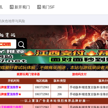
讯
新开蜀门
蜀门SF
家的灰色地带与风险