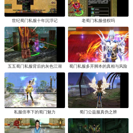
世纪蜀门私服十年沉浮记
老蜀门私服侵权吗
五五蜀门私服背后的灰色江湖
蜀门私服多开脚本的真相与风险
私服倍率下的蜀门魅力
蜀门公益服真伪之辨