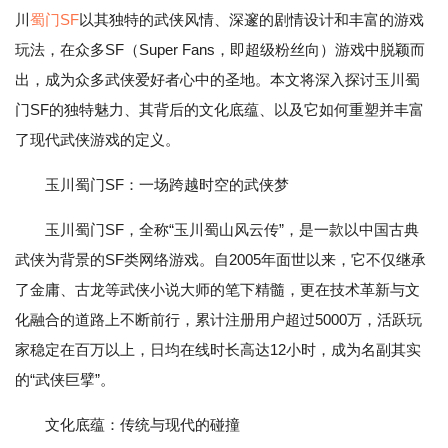
川
蜀门SF
以其独特的武侠风情、深邃的剧情设计和丰富的游戏
玩法，在众多SF（Super Fans，即超级粉丝向）游戏中脱颖而
出，成为众多武侠爱好者心中的圣地。本文将深入探讨玉川蜀
门SF的独特魅力、其背后的文化底蕴、以及它如何重塑并丰富
了现代武侠游戏的定义。
玉川蜀门SF：一场跨越时空的武侠梦
玉川蜀门SF，全称“玉川蜀山风云传”，是一款以中国古典
武侠为背景的SF类网络游戏。自2005年面世以来，它不仅继承
了金庸、古龙等武侠小说大师的笔下精髓，更在技术革新与文
化融合的道路上不断前行，累计注册用户超过5000万，活跃玩
家稳定在百万以上，日均在线时长高达12小时，成为名副其实
的“武侠巨擘”。
文化底蕴：传统与现代的碰撞