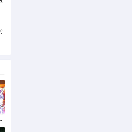
性
将
脚本的真相与风险