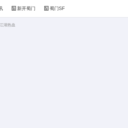
讯
新开蜀门
蜀门SF
燃江湖热血