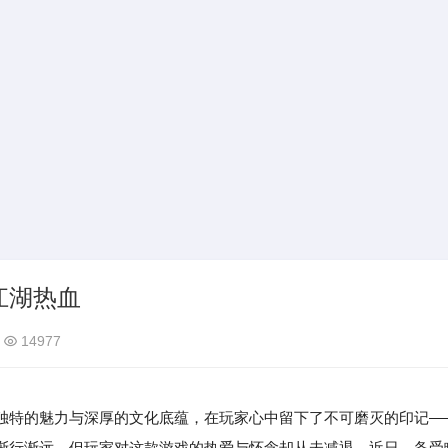
江湖热血
14977
独特的魅力与深厚的文化底蕴，在玩家心中留下了不可磨灭的印记—
渐行渐远，但玩家对这款游戏的热爱与怀念却从未减退。近日，备受