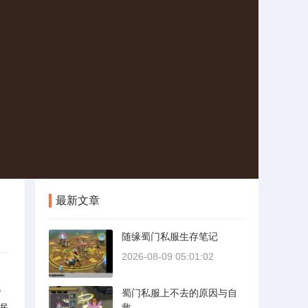
最新文章
随缘蜀门私服生存笔记
2026-08-09 05:01:02
。
蜀门私服上不去的原因与自
据
救