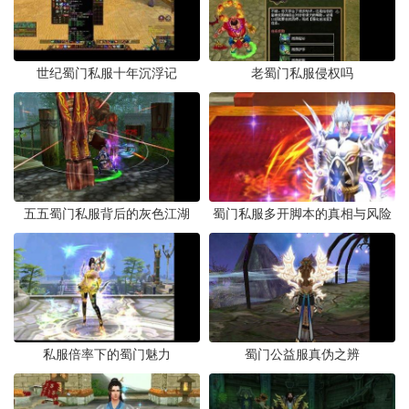
世纪蜀门私服十年沉浮记
老蜀门私服侵权吗
五五蜀门私服背后的灰色江湖
蜀门私服多开脚本的真相与风险
私服倍率下的蜀门魅力
蜀门公益服真伪之辨