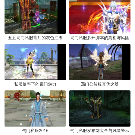
五五蜀门私服背后的灰色江湖
蜀门私服多开脚本的真相与风险
私服倍率下的蜀门魅力
蜀门公益服真伪之辨
蜀门私服2016
蜀门私服发布网大全与风险警示