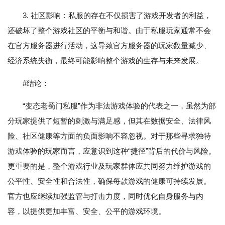
3. 社区影响：私服的存在不仅损害了游戏开发者的利益，
还破坏了整个游戏社区的平衡与和谐。由于私服玩家通常不会
在官方服务器进行活动，这导致官方服务器的玩家数量减少、
经济系统失衡，最终可能影响整个游戏的生存与未来发展。
#结论：
“变态老蜀门私服”作为非法游戏体验的代表之一，虽然为部
分玩家提供了短暂的刺激与满足感，但其在数据安全、法律风
险、社区健康等方面的负面影响不容忽视。对于那些寻求独特
游戏体验的玩家而言，应意识到这种“捷径”背后的代价与风险。
更重要的是，整个游戏行业及玩家群体应共同努力维护游戏的
公平性、安全性和合法性，确保每款游戏的健康可持续发展。
官方也应继续加强监管与打击力度，同时优化自身服务与内
容，以提供更加丰富、安全、公平的游戏环境。