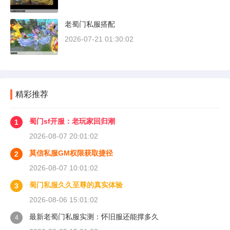
老蜀门私服搭配
2026-07-21 01:30:02
精彩推荐
蜀门sf开服：老玩家回归潮
1
2026-08-07 20:01:02
莫信私服GM权限获取捷径
2
2026-08-07 10:01:02
蜀门私服久久至尊的真实体验
3
2026-08-06 15:01:02
最新老蜀门私服实测：怀旧服还能撑多久
4