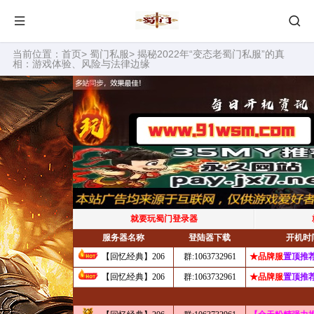
当前位置：
首页
>
蜀门私服
> 揭秘2022年“变态老蜀门私服”的真
相：游戏体验、风险与法律边缘