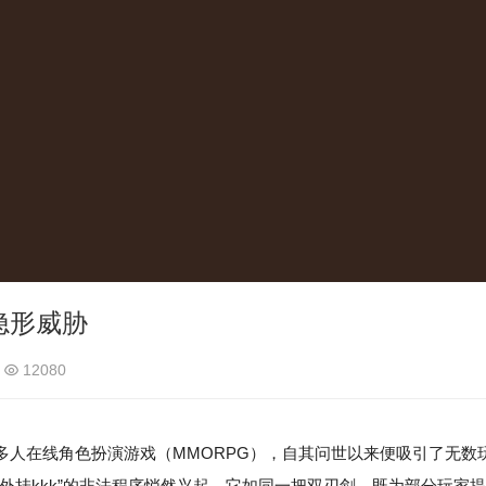
隐形威胁
12080
多人在线角色扮演游戏（MMORPG），自其问世以来便吸引了无数
外挂kkk”的非法程序悄然兴起，它如同一把双刃剑，既为部分玩家提