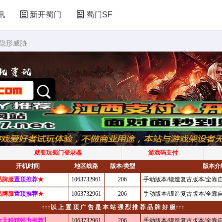
讯
新开蜀门
蜀门SF
的隐形威胁