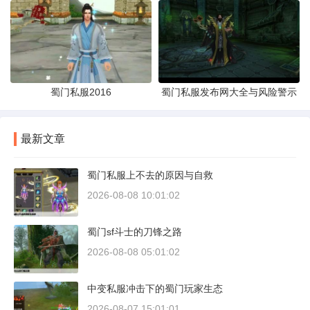
蜀门私服2016
蜀门私服发布网大全与风险警示
最新文章
蜀门私服上不去的原因与自救
2026-08-08 10:01:02
蜀门sf斗士的刀锋之路
2026-08-08 05:01:02
中变私服冲击下的蜀门玩家生态
2026-08-07 15:01:01