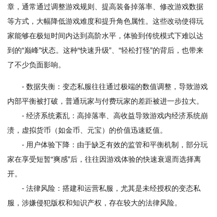
章，通常通过调整游戏规则、提高装备掉落率、修改游戏数据
等方式，大幅降低游戏难度和提升角色属性。这些改动使得玩
家能够在极短时间内达到高阶水平，体验到传统模式下难以达
到的“巅峰”状态。这种“快速升级”、“轻松打怪”的背后，也带来
了不少负面影响。
- 数据失衡：变态私服往往通过极端的数值调整，导致游戏
内部平衡被打破，普通玩家与付费玩家的差距被进一步拉大。
- 经济系统紊乱：高掉落率、高收益导致游戏内经济系统崩
溃，虚拟货币（如金币、元宝）的价值迅速贬值。
- 用户体验下降：由于缺乏有效的监管和平衡机制，部分玩
家在享受短暂“爽感”后，往往因游戏体验的快速衰退而选择离
开。
- 法律风险：搭建和运营私服，尤其是未经授权的变态私
服，涉嫌侵犯版权和知识产权，存在较大的法律风险。