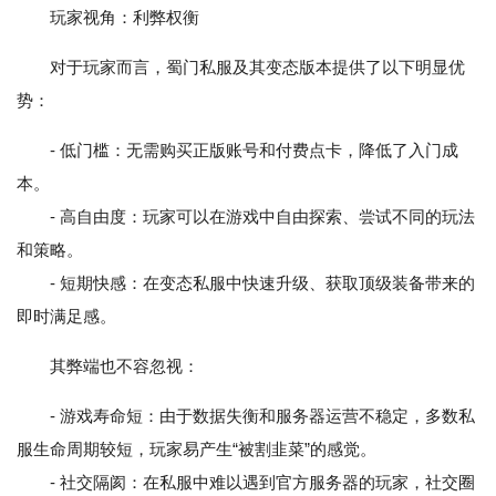
玩家视角：利弊权衡
对于玩家而言，蜀门私服及其变态版本提供了以下明显优
势：
- 低门槛：无需购买正版账号和付费点卡，降低了入门成
本。
- 高自由度：玩家可以在游戏中自由探索、尝试不同的玩法
和策略。
- 短期快感：在变态私服中快速升级、获取顶级装备带来的
即时满足感。
其弊端也不容忽视：
- 游戏寿命短：由于数据失衡和服务器运营不稳定，多数私
服生命周期较短，玩家易产生“被割韭菜”的感觉。
- 社交隔阂：在私服中难以遇到官方服务器的玩家，社交圈