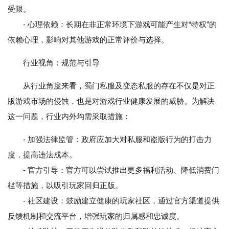
受限。
- 心理依赖：长期在非正常环境下游戏可能产生对“特权”的
依赖心理，影响对其他游戏的正常评价与选择。
行业视角：规范与引导
从行业角度来看，蜀门私服及变态私服的存在不仅是对正
版游戏市场的侵蚀，也是对游戏行业健康发展的威胁。为解决
这一问题，行业内外均需采取措施：
- 加强法律监管：政府应加大对私服和盗版行为的打击力
度，提高违法成本。
- 官方引导：官方可以尝试推出更多福利活动、降低消费门
槛等措施，以吸引玩家回归正版。
- 社区建设：鼓励建立健康的玩家社区，通过官方渠道提供
反馈机制和交流平台，增强玩家的归属感和忠诚度。