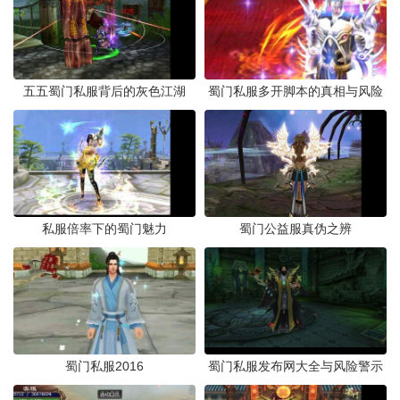
五五蜀门私服背后的灰色江湖
蜀门私服多开脚本的真相与风险
私服倍率下的蜀门魅力
蜀门公益服真伪之辨
蜀门私服2016
蜀门私服发布网大全与风险警示