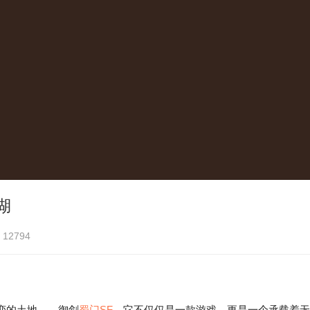
湖
12794
恋的土地——御剑
蜀门SF
。它不仅仅是一款游戏，更是一个承载着无