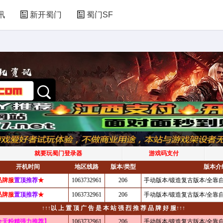
讯
新开蜀门
蜀门SF