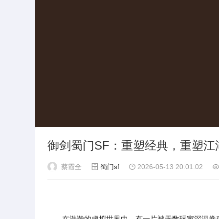
御剑蜀门SF：重塑经典，重塑江
蔡霞全
蜀门sf
2026-05-13 20:01:02
在浩瀚的虚拟世界中，有一片被无数玩家深深眷