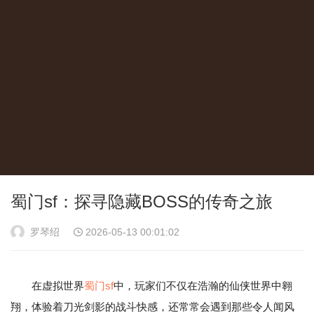
蜀门sf：探寻隐藏BOSS的传奇之旅
罗琴绍
2026-05-13 00:01:02
在虚拟世界
蜀门sf
中，玩家们不仅在浩瀚的仙侠世界中翱
翔，体验着刀光剑影的战斗快感，还常常会遇到那些令人闻风