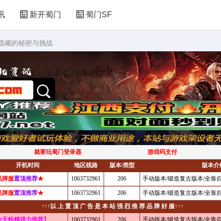
讯
新开蜀门
蜀门SF
：隐藏的秘密与挑战