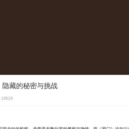
象：隐藏的秘密与挑战
19519
索未知的航船，承载着无数玩家的梦想与激情。而《蜀门》这款以