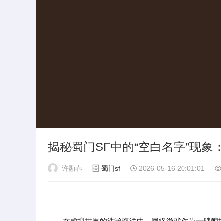
揭秘蜀门SF中的“空白名字”现
许融春
蜀门sf
2026-05-16 20:01:01
在虚拟世界的浩瀚海洋中，网络游戏作为一艘艘探