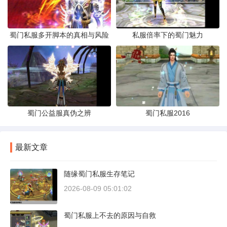
蜀门私服多开脚本的真相与风险
私服倍率下的蜀门魅力
蜀门公益服真伪之辨
蜀门私服2016
最新文章
随缘蜀门私服生存笔记
2026-08-09 05:01:02
蜀门私服上不去的原因与自救