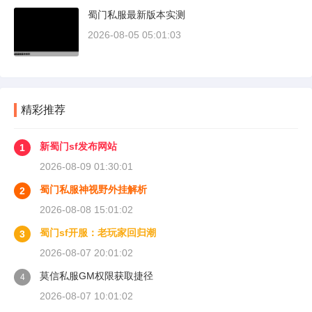
蜀门私服最新版本实测
2026-08-05 05:01:03
精彩推荐
新蜀门sf发布网站
1
2026-08-09 01:30:01
蜀门私服神视野外挂解析
2
2026-08-08 15:01:02
蜀门sf开服：老玩家回归潮
3
2026-08-07 20:01:02
莫信私服GM权限获取捷径
4
2026-08-07 10:01:02