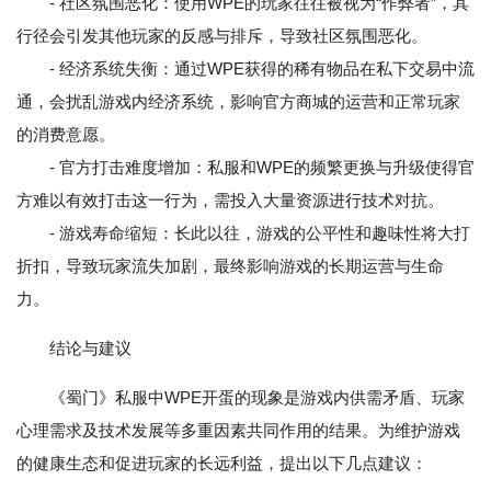
- 社区氛围恶化：使用WPE的玩家往往被视为“作弊者”，其
行径会引发其他玩家的反感与排斥，导致社区氛围恶化。
- 经济系统失衡：通过WPE获得的稀有物品在私下交易中流
通，会扰乱游戏内经济系统，影响官方商城的运营和正常玩家
的消费意愿。
- 官方打击难度增加：私服和WPE的频繁更换与升级使得官
方难以有效打击这一行为，需投入大量资源进行技术对抗。
- 游戏寿命缩短：长此以往，游戏的公平性和趣味性将大打
折扣，导致玩家流失加剧，最终影响游戏的长期运营与生命
力。
结论与建议
《蜀门》私服中WPE开蛋的现象是游戏内供需矛盾、玩家
心理需求及技术发展等多重因素共同作用的结果。为维护游戏
的健康生态和促进玩家的长远利益，提出以下几点建议：