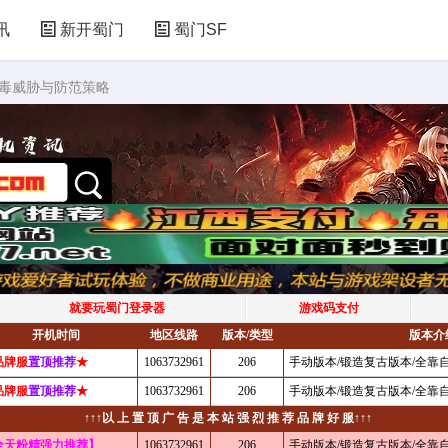
讯
新开蜀门
蜀门SF
病毒威胁与防范策略