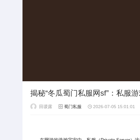
揭秘“冬瓜蜀门私服网sf”：私服
田瑗露
蜀门私服
2026-07-05 15:01:01
在网游的浩瀚宇宙中，私服（Private Serve