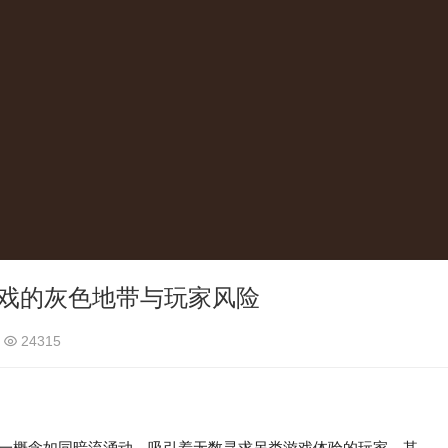
游戏的灰色地带与玩家风险
24315
r）这一概念如同暗流涌动，吸引着无数寻求另类游戏体验的玩家。其