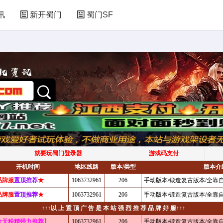
讯
新开蜀门
蜀门SF