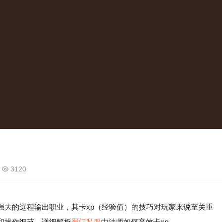
3120
强大的远程输出职业，其卡xp（经验值）的技巧对玩家来说至关重
和操作细节，详细解析
蜀门私服
中法师如何高效卡xp。