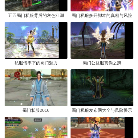
五五蜀门私服背后的灰色江湖
蜀门私服多开脚本的真相与风险
私服倍率下的蜀门魅力
蜀门公益服真伪之辨
蜀门私服2016
蜀门私服发布网大全与风险警示