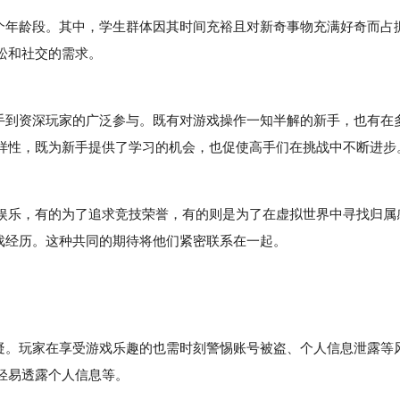
年龄段。其中，学生群体因其时间充裕且对新奇事物充满好奇而占
松和社交的需求。
到资深玩家的广泛参与。既有对游戏操作一知半解的新手，也有在
样性，既为新手提供了学习的机会，也促使高手们在挑战中不断进步
乐，有的为了追求竞技荣誉，有的则是为了在虚拟世界中寻找归属
戏经历。这种共同的期待将他们紧密联系在一起。
。玩家在享受游戏乐趣的也需时刻警惕账号被盗、个人信息泄露等
轻易透露个人信息等。