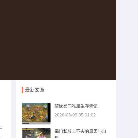
最新文章
随缘蜀门私服生存笔记
2026-08-09 05:01:02
于
蜀门私服上不去的原因与自
文
救