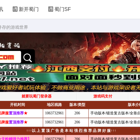
讯
新开蜀门
蜀门SF
战并存的游戏世界