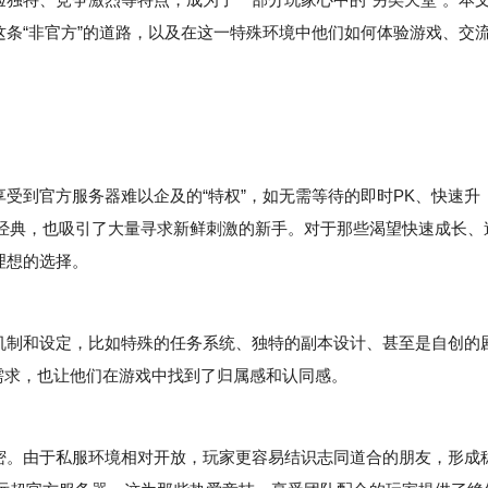
这条“非官方”的道路，以及在这一特殊环境中他们如何体验游戏、交
受到官方服务器难以企及的“特权”，如无需等待的即时PK、快速升
经典，也吸引了大量寻求新鲜刺激的新手。对于那些渴望快速成长、
理想的选择。
制和设定，比如特殊的任务系统、独特的副本设计、甚至是自创的
需求，也让他们在游戏中找到了归属感和认同感。
。由于私服环境相对开放，玩家更容易结识志同道合的朋友，形成