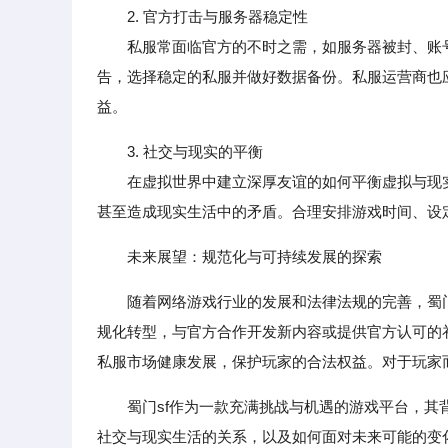
2. 官方打击与服务器稳定性
私服常面临官方的不时之需，如服务器被封、账号
告，选择稳定的私服并做好数据备份。私服运营商也
益。
3. 社交与现实的平衡
在虚拟世界中建立深厚友谊的如何平衡虚拟与现实
甚至造成现实生活中的矛盾。合理安排游戏时间、设
未来展望：规范化与可持续发展的探索
随着网络游戏行业的发展和法律法规的完善，蜀
规化转型，与官方合作开发新内容或提供官方认可的
私服市场健康发展，保护玩家的合法权益。对于玩家
蜀门sf作为一款充满挑战与机遇的游戏平台，
社交与现实生活的关系，以及如何面对未来可能的变