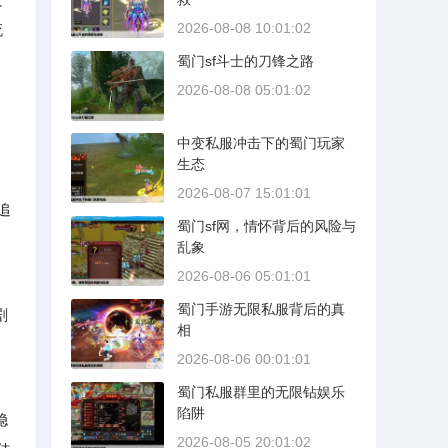
2026-08-08 10:01:02
流
蜀门sf斗士的刀锋之路
2026-08-08 05:01:02
中变私服冲击下的蜀门玩家
生态
2026-08-07 15:01:01
追
蜀门sf网，情怀背后的风险与
乱象
2026-08-06 05:01:01
蜀门手游无限私服背后的真
剧
相
2026-08-06 00:01:01
蜀门私服群里的无限钻娱乐
陷阱
稳
2026-08-05 20:01:02