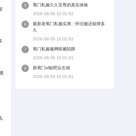
蜀门私服久久至尊的真实体验
5
据
2026-08-06 15:01:02
最新老蜀门私服实测：怀旧服还能撑多
6
久
2026-08-05 15:01:02
多
蜀门私服服网暗藏陷阱
。
7
2026-08-05 10:01:01
新蜀门sf贴吧众生相
8
感
2026-08-04 15:01:01
风