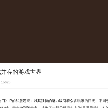
战并存的游戏世界
15623
蜀门》IP的私服游戏）以其独特的魅力吸引着众多玩家的目光。不同
验独特、竞争激烈等特点，成为了一部分玩家心中的“另类天堂”。本