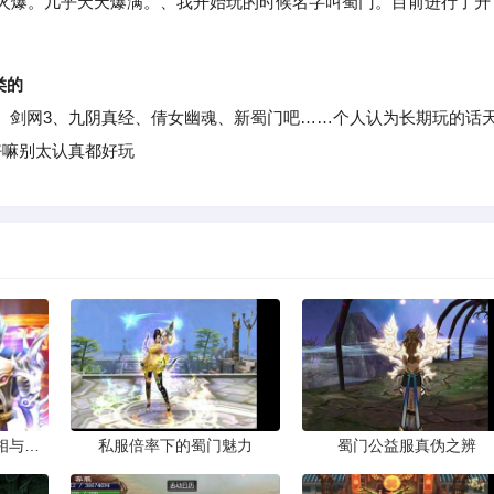
很火爆。几乎天天爆满。、我开始玩的时候名字叫蜀门。目前进行了升
类的
剑网3、九阴真经、倩女幽魂、新蜀门吧……个人认为长期玩的话
好嘛别太认真都好玩
蜀门私服多开脚本的真相与风险
私服倍率下的蜀门魅力
蜀门公益服真伪之辨