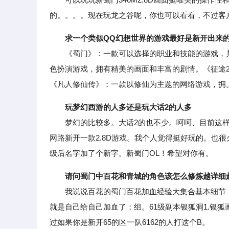
的。。。。现在玩龙之谷呢，你也可以看看，不过客
求一个类似QQ幻想世界的游戏最好是新开出来
《蜀门》：一款可以选择的职业和技能的游戏，具
色扮演游戏，拥有精美的画面和丰富的剧情。《征途
《凡人修仙传》：一款以修仙为主题的网络游戏，拥
玩梦幻西游的人多还是玩大话2的人多
梦幻的比较多。大话2的也不少。呵呵、目前这样的回
网路新开一款2.8D游戏。我个人觉得挺好玩的。也
级后名字加了个新字。新蜀门OL！希望对你有。
请问蜀门中百花和青城的角色该怎么修炼越详细
我说说百花的蜀门百花加血经验大集合基本细节：不
就是自己给自己加血了；组。61级副本银狐洞1.银狐
过如果你是新开65的区一队6162的人打这个B。