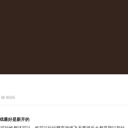
8565
游戏最好是新开的
和可玩性都还可以。也可以玩玩网页游戏飞天西游乐土都是我以前玩