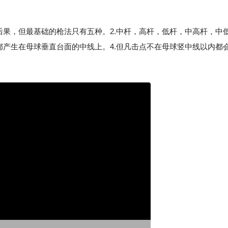
后果，但最基础的枪法只有五种。2.中杆，高杆，低杆，中高杆，中
都产生在母球垂直台面的中线上。4.但凡击点不在母球竖中线以内都