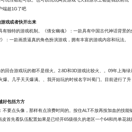
户端超1G了吧
的游戏或者快开出来
有独特的游戏机制。《倩女幽魂》：一款具有中国古代神话背景的
2》：一款画质逼真的角色扮演游戏，拥有丰富的游戏内容和玩法。
。
合游戏玩的都不是很火。2.8D和3D游戏比较火、。09年上海绿
很火爆。几乎天天爆满。、我开始玩的时候名字叫蜀门。目前进行了升
越好包括方方
要点头像，那样有点浪费时间的。按住ALT不放再按加血的技能
画皮首先看队伍配置如果是已经开65级很久的老区一个64和尚单花就