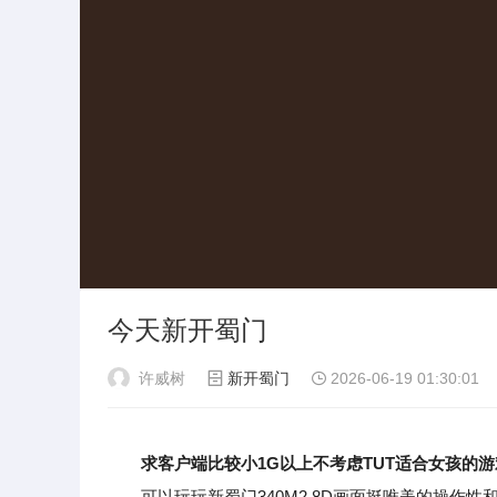
今天新开蜀门
许威树
新开蜀门
2026-06-19 01:30:01
求客户端比较小1G以上不考虑TUT适合女孩的
可以玩玩新蜀门340M2.8D画面挺唯美的操作性