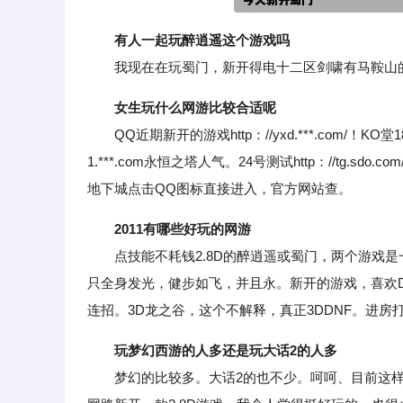
有人一起玩醉逍遥这个游戏吗
我现在在玩蜀门，新开得电十二区剑啸有马鞍山的朋
女生玩什么网游比较合适呢
QQ近期新开的游戏http：//yxd.***.com/！KO堂1
1.***.com永恒之塔人气。24号测试http：//tg.sdo.co
地下城点击QQ图标直接进入，官方网站查。
2011有哪些好玩的网游
点技能不耗钱2.8D的醉逍遥或蜀门，两个游戏是
只全身发光，健步如飞，并且永。新开的游戏，喜欢D
连招。3D龙之谷，这个不解释，真正3DDNF。进房
玩梦幻西游的人多还是玩大话2的人多
梦幻的比较多。大话2的也不少。呵呵、目前这样的回