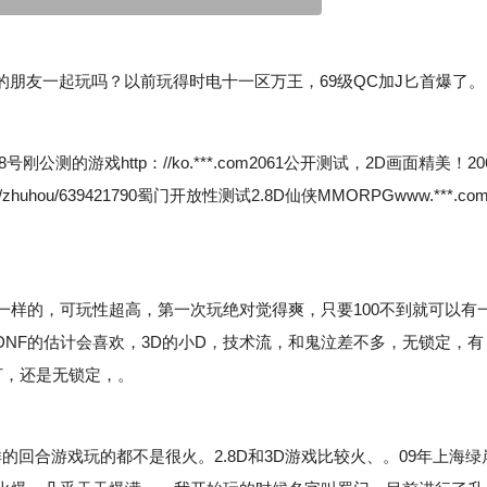
友一起玩吗？以前玩得时电十一区万王，69级QC加J匕首爆了。
8号刚公测的游戏http：//ko.***.com2061公开测试，2D画面精美！20
m/zhuhou/639421790蜀门开放性测试2.8D仙侠MMORPGwww.***.co
一样的，可玩性超高，第一次玩绝对觉得爽，只要100不到就可以有
NF的估计会喜欢，3D的小D，技术流，和鬼泣差不多，无锁定，有
打，还是无锁定，。
合游戏玩的都不是很火。2.8D和3D游戏比较火、。09年上海绿