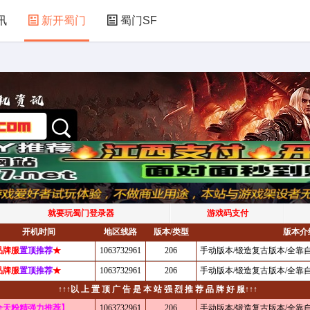
讯
新开蜀门
蜀门SF