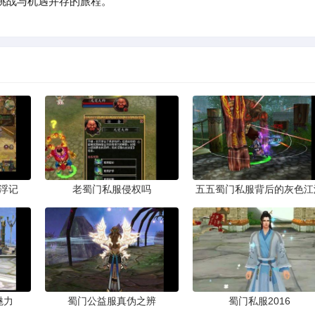
挑战与机遇并存的旅程。
浮记
老蜀门私服侵权吗
五五蜀门私服背后的灰色江
魅力
蜀门公益服真伪之辨
蜀门私服2016