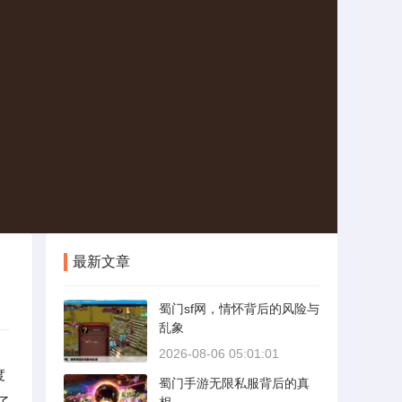
最新文章
蜀门sf网，情怀背后的风险与
乱象
2026-08-06 05:01:01
度
蜀门手游无限私服背后的真
了