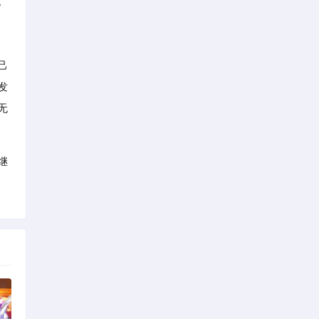
。
己
发
无
继