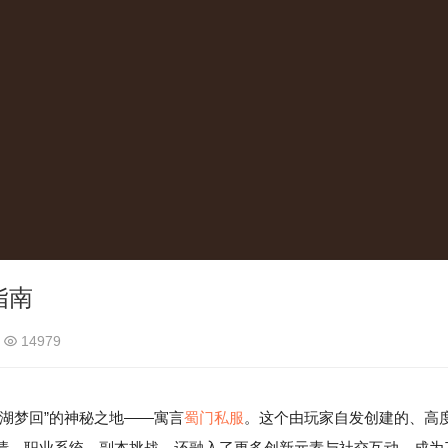
指南
14979
湖梦回”的神秘之地——寓言
蜀门私服
。这个由玩家自发创建的、高
情、职业系统、副本挑战，还融入了更多创新元素与社交互动，成为