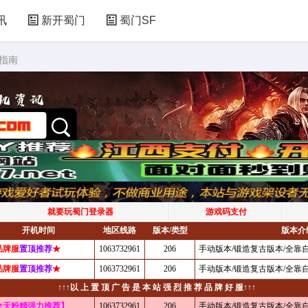
讯
新开蜀门
蜀门SF
指南