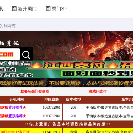
讯
新开蜀门
蜀门SF
助的利与弊