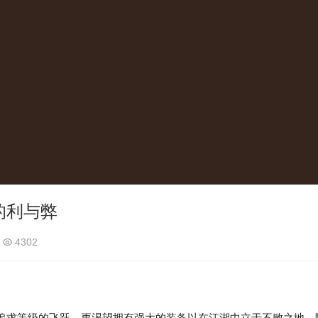
的利与弊
4302
求等级的飞跃，更渴望拥有强大的装备以在江湖中立于不败之地。