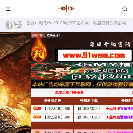
当前位置：
首页
>
蜀门sf
> 2019蜀门SF发布网：私服盛行的背后与
玩家心声