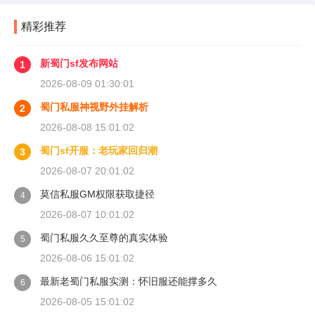
精彩推荐
新蜀门sf发布网站
1
2026-08-09 01:30:01
蜀门私服神视野外挂解析
2
2026-08-08 15:01:02
蜀门sf开服：老玩家回归潮
3
2026-08-07 20:01:02
莫信私服GM权限获取捷径
4
2026-08-07 10:01:02
蜀门私服久久至尊的真实体验
5
2026-08-06 15:01:02
最新老蜀门私服实测：怀旧服还能撑多久
6
2026-08-05 15:01:02