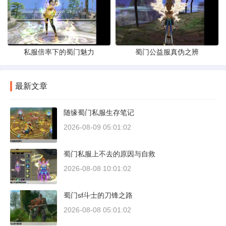
私服倍率下的蜀门魅力
蜀门公益服真伪之辨
最新文章
随缘蜀门私服生存笔记
2026-08-09 05:01:02
蜀门私服上不去的原因与自救
2026-08-08 10:01:02
蜀门sf斗士的刀锋之路
2026-08-08 05:01:02