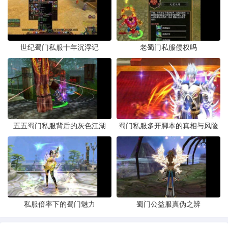
世纪蜀门私服十年沉浮记
老蜀门私服侵权吗
五五蜀门私服背后的灰色江湖
蜀门私服多开脚本的真相与风险
私服倍率下的蜀门魅力
蜀门公益服真伪之辨