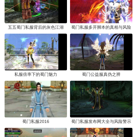
五五蜀门私服背后的灰色江湖
蜀门私服多开脚本的真相与风险
私服倍率下的蜀门魅力
蜀门公益服真伪之辨
蜀门私服2016
蜀门私服发布网大全与风险警示