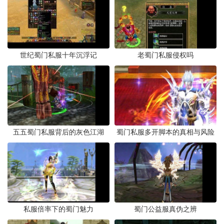
世纪蜀门私服十年沉浮记
老蜀门私服侵权吗
五五蜀门私服背后的灰色江湖
蜀门私服多开脚本的真相与风险
私服倍率下的蜀门魅力
蜀门公益服真伪之辨