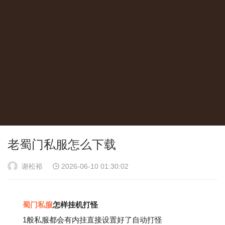
老蜀门私服怎么下载
谢松裕
2026-06-10 01:30:02
蜀门私服
怎样挂机打怪
1般私服都会有内挂直接设置好了自动打怪