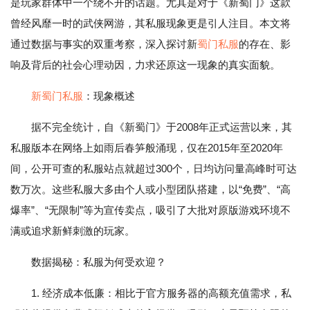
是玩家群体中一个绕不开的话题。尤其是对于《新蜀门》这款
曾经风靡一时的武侠网游，其私服现象更是引人注目。本文将
通过数据与事实的双重考察，深入探讨新
蜀门私服
的存在、影
响及背后的社会心理动因，力求还原这一现象的真实面貌。
新蜀门私服
：现象概述
据不完全统计，自《新蜀门》于2008年正式运营以来，其
私服版本在网络上如雨后春笋般涌现，仅在2015年至2020年
间，公开可查的私服站点就超过300个，日均访问量高峰时可达
数万次。这些私服大多由个人或小型团队搭建，以“免费”、“高
爆率”、“无限制”等为宣传卖点，吸引了大批对原版游戏环境不
满或追求新鲜刺激的玩家。
数据揭秘：私服为何受欢迎？
1. 经济成本低廉：相比于官方服务器的高额充值需求，私