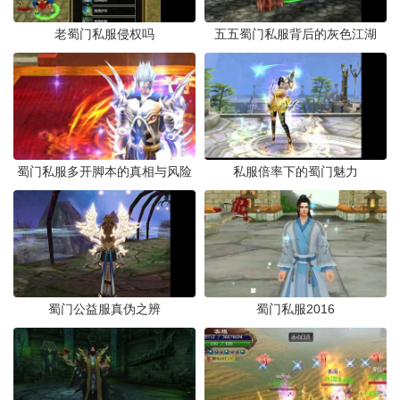
老蜀门私服侵权吗
五五蜀门私服背后的灰色江湖
蜀门私服多开脚本的真相与风险
私服倍率下的蜀门魅力
蜀门公益服真伪之辨
蜀门私服2016