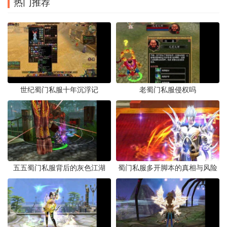
热门推荐
世纪蜀门私服十年沉浮记
老蜀门私服侵权吗
五五蜀门私服背后的灰色江湖
蜀门私服多开脚本的真相与风险