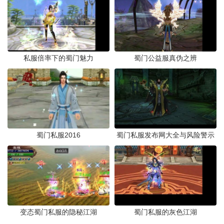
私服倍率下的蜀门魅力
蜀门公益服真伪之辨
蜀门私服2016
蜀门私服发布网大全与风险警示
变态蜀门私服的隐秘江湖
蜀门私服的灰色江湖