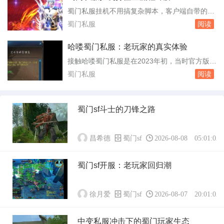
是老房子里不断有人搬进来又搬走，地板踩得凹
蜀门私服挂机不用搞复杂脚本，客户端自带的自
凸不平，但灯火始终亮着。吧里最常见的一种帖
动战斗系统已经能把日常刷怪覆盖到位。你只要
蜀门私服
阅读
子，是“新人求助”。发帖的人多半从官网...
把战斗方案调对，再把补给和保护条件设好，挂
一整晚不翻车的概率能有八成以上。这里直接按
哈喽蜀门私服：老玩家的真实体验
游戏里的操作顺序说清楚。进入游戏后先按T键
接触哈喽蜀门私服是在2023年初，当时官方版本
打开挂机设置面板。技能顺序決定清怪效率，别
更新太快，老玩家跟不上节奏。这个私服主打经
蜀门私服
阅读
把大招放在最前头，起手用短冷却的单体或者小
典50级版本，开服首日同时在线人数突破三千，
群攻，...
这个数字在私服圈里不算小。服务器架设在上
海，用的是双线机房，南方玩家延迟在20毫秒左
蜀门sf斗士的刀锋之路
右，北方玩家也能稳定在50毫秒以内。对于一款
十几年前的端游来说，这个网络条件算得上顺...
昌希德
蜀门sf
2026-08-08 05:01:02
蜀门sf开服：老玩家回归潮
徐月爱
蜀门sf
2026-08-07 20:01:02
中变私服冲击下的蜀门玩家生态