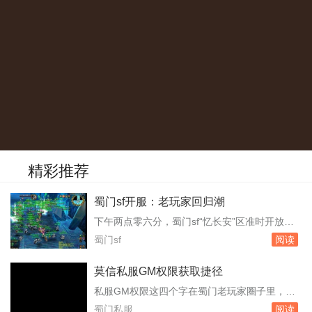
精彩推荐
蜀门sf开服：老玩家回归潮
下午两点零六分，蜀门sf“忆长安”区准时开放。
注册人数在开服前三天就突破了八千，但真正让
蜀门sf
阅读
运营团队意外的是，开服瞬间涌入的玩家数量还
是挤爆了登录队列。频道里有人刷屏喊“进不
莫信私服GM权限获取捷径
去”，有人则庆幸自己提前半小时挂在了登录界
私服GM权限这四个字在蜀门老玩家圈子里，隔
面。服务器里，成都城门口早已密密麻麻站满了
一阵就会冒出来一次。有人发帖卖教程，有人晒
蜀门私服
阅读