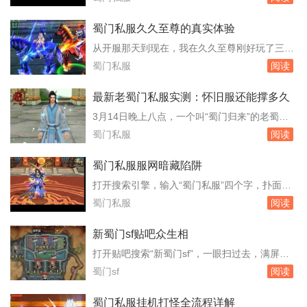
拿新手剑的玩家，木桩旁刷出金色伤害数字的速
后台截图，还有人称自己已经把某个区服的GM
度比...
号“拿”了。这些消息看多了，难免有人动心，想
蜀门私服久久至尊的真实体验
去欺负一下私服，给自己刷点装备或者变态属
从开服那天到现在，我在久久至尊刚好玩了三个
性。但冷静下来看，所谓获取GM权限的路子，
月。账号里那个峨眉角色停在九十三级，装备是
蜀门私服
阅读
十有八九是骗局，剩下那一点，踩进去就是刑事
周六早上从世界boss手里抢来的腰带，强化十
案件。...
三，镶嵌的石头全是五级。之所以选这个服，是
最新老蜀门私服实测：怀旧服还能撑多久
因为朋友去年十月就进去了，他当时截图给我
3月14日晚上八点，一个叫“蜀门归来”的老蜀门
看，晚上八点成都城摆摊的玩家把路堵得严严实
私服无声无息地开服了。没有官网公告，没有广
蜀门私服
阅读
实，飞剑坐骑的光效几乎盖住了地面。这种热闹
告推送，只有老玩家群里转来转去的链接。我第
场面在...
一时间挤进去，发现服务器列表里已经排了三百
蜀门私服服网暗藏陷阱
多人的队。这个数字差点让我以为回到了2010
打开搜索引擎，输入“蜀门私服”四个字，扑面而
年。玩了一周，我把它当成一个活样本，想看看
来的是大量标榜“独家版本”“无限元宝”“上线满
蜀门私服
阅读
这款快二十年的游戏，换了私服运营后到底还
级”的网站。这些网站连名字都五花八门，有的
能...
甚至直接盗用官方标识，让人难以分辨。它们便
新蜀门sf贴吧众生相
是蜀门私服服网，一个游走在法律灰色地带的产
打开贴吧搜索“新蜀门sf”，一眼扫过去，满屏
业。许多玩家在这里不仅没体验到游戏乐趣，反
的“开服”“版本”“老玩家回归”。这个吧不长不短的
蜀门sf
阅读
而掉了账号，丢了钱财。私服的架设并不复
存在了七年，帖子总数不过十二万，大多数帖子
杂，...
沉在底部长着青苔，但每天仍有新帖冒出来，像
蜀门私服挂机打怪全流程详解