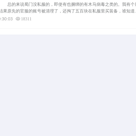
的 总的来说蜀门没私服的，即使有也捆绑的有木马病毒之类的。我有个
结果原先的官服的账号被清理了，还掏了五百块在私服里买装备，谁知道
呀，千万不要相信蜀门私服，不稳定不说还有病毒恨死他们了。推荐玩玩
:30:03
18311