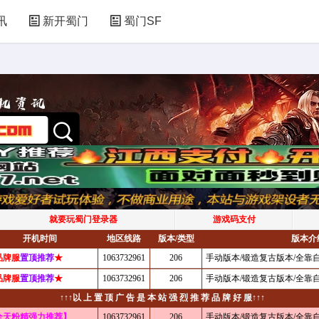
讯
新开蜀门
蜀门SF