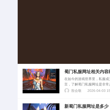
蜀门私服网址相关内容
在如今的游戏世界里，私服成
言，了解蜀门私服网址是非常
及。本文将就蜀门私服及其相
殷会敬
2026-04-03 15
服是指独立于官方服务器之...
新蜀门私服网址是多少