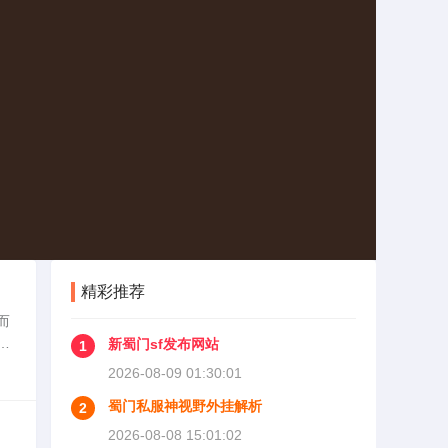
精彩推荐
而
涉
新蜀门sf发布网站
1
私
2026-08-09 01:30:01
蜀门私服神视野外挂解析
2
2026-08-08 15:01:02