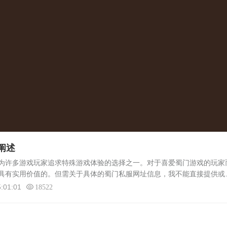
阐述
为许多游戏玩家追求特殊游戏体验的选择之一。对于喜爱蜀门游戏的玩家
具有实用价值的。但需关于具体的蜀门私服网址信息，我不能直接提供或
关内容展开讨论，以帮助玩家们更好地理解这一领域。蜀门私服简介蜀门
:01:01
18522