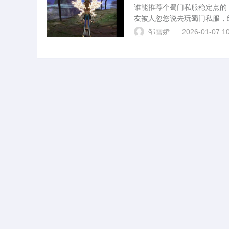
谁能推荐个蜀门私服稳定点
友被人忽悠说去玩蜀门私服，
两天就关闭了，火大了。所以
邹雪娇
2026-01-07 10
魔法则蜀门私服为什么要2...