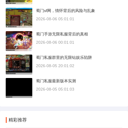
蜀门sf网，情怀背后的风险与乱象
2026-08-06 05:01:01
蜀门手游无限私服背后的真相
2026-08-06 00:01:01
蜀门私服群里的无限钻娱乐陷阱
2026-08-05 20:01:02
蜀门私服最新版本实测
2026-08-05 05:01:03
精彩推荐