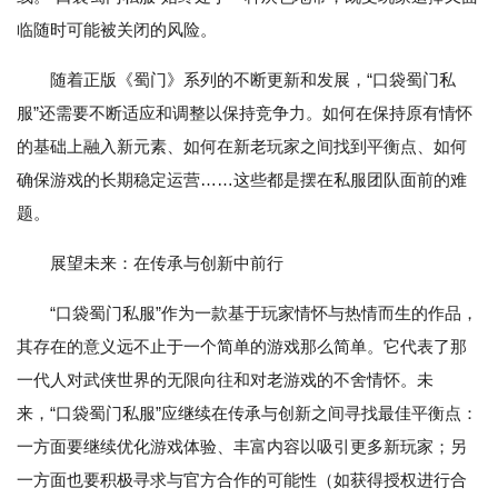
临随时可能被关闭的风险。
随着正版《蜀门》系列的不断更新和发展，“口袋蜀门私
服”还需要不断适应和调整以保持竞争力。如何在保持原有情怀
的基础上融入新元素、如何在新老玩家之间找到平衡点、如何
确保游戏的长期稳定运营……这些都是摆在私服团队面前的难
题。
展望未来：在传承与创新中前行
“口袋蜀门私服”作为一款基于玩家情怀与热情而生的作品，
其存在的意义远不止于一个简单的游戏那么简单。它代表了那
一代人对武侠世界的无限向往和对老游戏的不舍情怀。未
来，“口袋蜀门私服”应继续在传承与创新之间寻找最佳平衡点：
一方面要继续优化游戏体验、丰富内容以吸引更多新玩家；另
一方面也要积极寻求与官方合作的可能性（如获得授权进行合