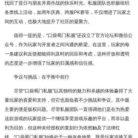
找回了昔日与朋友并肩作战的快乐时光。私服团队也积极组织
各类线上活动，如周年庆典、跨服PK赛等，不仅增进了玩家之
间的互动，也极大地提升了社区的凝聚力。
值得一提的是，“口袋蜀门私服”还设立了官方论坛和微信公
众号，作为玩家与开发者之间沟通的桥梁。在这里，玩家的每
一条建议和反馈都能得到及时的回应和考虑，这种开放和透明
的态度进一步增强了玩家的归属感和信任感。
争议与挑战：在平衡中前行
尽管“口袋蜀门私服”以其独特的魅力和卓越的体验赢得了大
量玩家的喜爱和支持，但它也面临着不少挑战和争议。其中最
主要的便是版权问题。尽管私服团队一直强调他们是在为热爱
这款游戏的玩家提供一个继续享受游戏乐趣的平台，而非以盈
利为目的，但这种未经授权的复刻行为依然触及了法律红
线。“口袋蜀门私服”始终处于一种灰色地带，既受玩家追捧又面