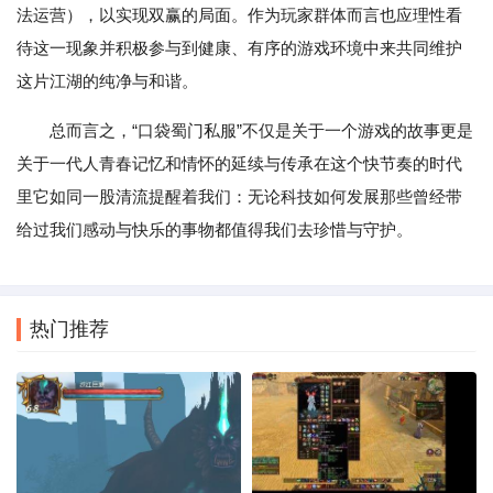
法运营），以实现双赢的局面。作为玩家群体而言也应理性看
待这一现象并积极参与到健康、有序的游戏环境中来共同维护
这片江湖的纯净与和谐。
总而言之，“口袋蜀门私服”不仅是关于一个游戏的故事更是
关于一代人青春记忆和情怀的延续与传承在这个快节奏的时代
里它如同一股清流提醒着我们：无论科技如何发展那些曾经带
给过我们感动与快乐的事物都值得我们去珍惜与守护。
热门推荐